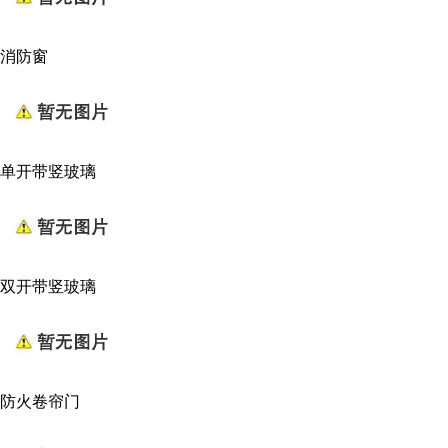
消防窗
单开带竖玻璃
双开带竖玻璃
防火卷帘门